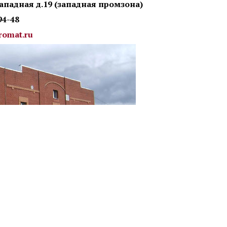
ападная д.19 (
западная промзона
)
94-48
romat.ru