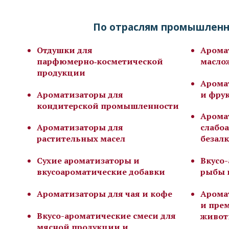
По отраслям промышлен
Отдушки для
Арома
парфюмерно‑косметической
масло
продукции
Арома
Ароматизаторы для
и фрук
кондитерской промышленности
Арома
Ароматизаторы для
слабо
растительных масел
безал
Сухие ароматизаторы и
Вкусо
вкусоароматические добавки
рыбы 
Ароматизаторы для чая и кофе
Арома
и прем
Вкусо-ароматические смеси для
живот
мясной продукции и