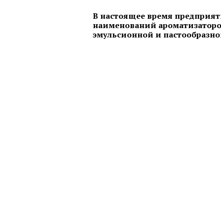
В настоящее время предприяти
наименований ароматизаторов
эмульсионной и пастообразно
Структура натуральных либо
идентичных натуральным
ароматизаторов