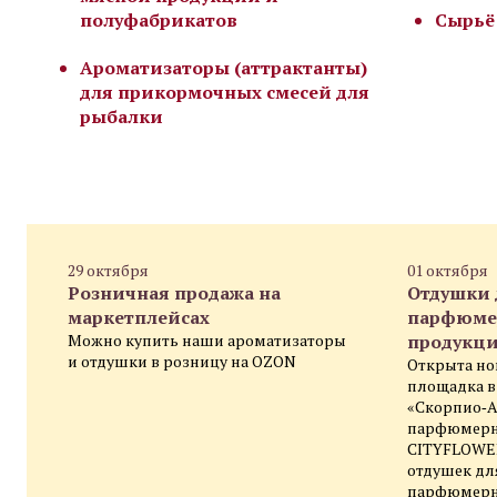
полуфабрикатов
Сырьё
Ароматизаторы (аттрактанты)
для прикормочных смесей для
рыбалки
НОВОСТИ
29 октября
01 октября
Розничная продажа на
Отдушки 
маркетплейсах
парфюме
Можно купить наши ароматизаторы
продукц
и отдушки в розницу на OZON
Открыта но
площадка в
«Скорпио‑А
парфюмер
CITYFLOWE
отдушек дл
парфюмерн